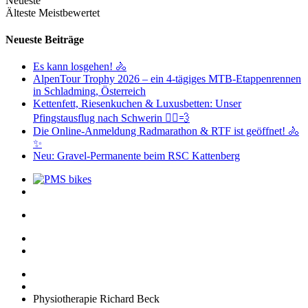
Neueste
Älteste
Meistbewertet
Neueste Beiträge
Es kann losgehen! 🚴
AlpenTour Trophy 2026 – ein 4-tägiges MTB-Etappenrennen
in Schladming, Österreich
Kettenfett, Riesenkuchen & Luxusbetten: Unser
Pfingstausflug nach Schwerin 🚴‍♂️💨
Die Online-Anmeldung Radmarathon & RTF ist geöffnet! 🚴
✨
Neu: Gravel-Permanente beim RSC Kattenberg
Physiotherapie Richard Beck