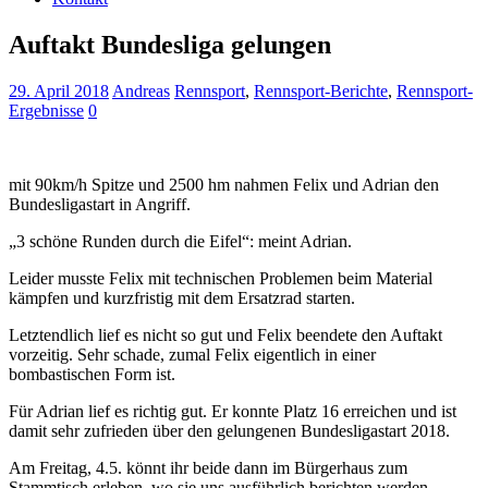
Auftakt Bundesliga gelungen
29. April 2018
Andreas
Rennsport
,
Rennsport-Berichte
,
Rennsport-
Ergebnisse
0
mit 90km/h Spitze und 2500 hm nahmen Felix und Adrian den
Bundesligastart in Angriff.
„3 schöne Runden durch die Eifel“: meint Adrian.
Leider musste Felix mit technischen Problemen beim Material
kämpfen und kurzfristig mit dem Ersatzrad starten.
Letztendlich lief es nicht so gut und Felix beendete den Auftakt
vorzeitig. Sehr schade, zumal Felix eigentlich in einer
bombastischen Form ist.
Für Adrian lief es richtig gut. Er konnte Platz 16 erreichen und ist
damit sehr zufrieden über den gelungenen Bundesligastart 2018.
Am Freitag, 4.5. könnt ihr beide dann im Bürgerhaus zum
Stammtisch erleben, wo sie uns ausführlich berichten werden.