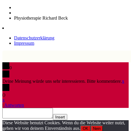
Physiotherapie Richard Beck
Datenschutzerklärung
Impressum
0
Deine Meinung würde uns sehr interessieren. Bitte kommentiere.
x
(
)
x
|
Antworten
Insert
Diese Website benutzt Cookies. Wenn du die Website weiter nutzt,
gehen wir von deinem Einverständnis aus.
OK
Nein