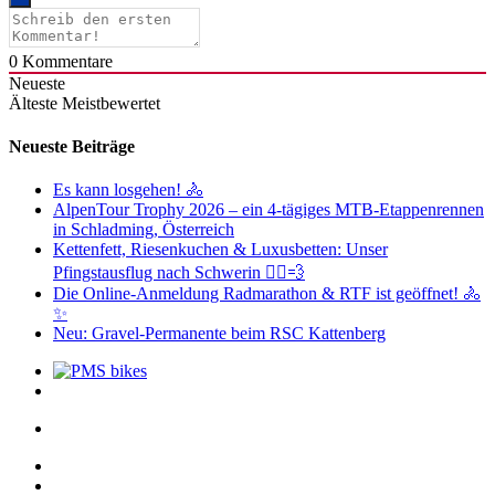
0
Kommentare
Neueste
Älteste
Meistbewertet
Neueste Beiträge
Es kann losgehen! 🚴
AlpenTour Trophy 2026 – ein 4-tägiges MTB-Etappenrennen
in Schladming, Österreich
Kettenfett, Riesenkuchen & Luxusbetten: Unser
Pfingstausflug nach Schwerin 🚴‍♂️💨
Die Online-Anmeldung Radmarathon & RTF ist geöffnet! 🚴
✨
Neu: Gravel-Permanente beim RSC Kattenberg