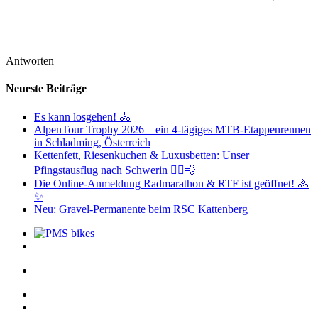
Antworten
Neueste Beiträge
Es kann losgehen! 🚴
AlpenTour Trophy 2026 – ein 4-tägiges MTB-Etappenrennen
in Schladming, Österreich
Kettenfett, Riesenkuchen & Luxusbetten: Unser
Pfingstausflug nach Schwerin 🚴‍♂️💨
Die Online-Anmeldung Radmarathon & RTF ist geöffnet! 🚴
✨
Neu: Gravel-Permanente beim RSC Kattenberg