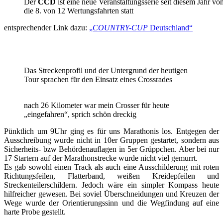
Der
CCD
ist eine neue Veranstaltungsserie seit diesem Jahr 
die 8. von 12 Wertungsfahrten statt
entsprechender Link dazu:
„
COUNTRY-CUP
Deutschland“
Das Streckenprofil und der Untergrund der heutigen
Tour sprachen für den Einsatz eines Crossrades
nach 26 Kilometer war mein Crosser für heute
„eingefahren“, sprich schön dreckig
Pünktlich um 9Uhr ging es für uns Marathonis los. Entgegen der
Ausschreibung wurde nicht in 10er Gruppen gestartet, sondern aus
Sicherheits- bzw Behördenauflagen in 5er Grüppchen. Aber bei nur
17 Startern auf der Marathonstrecke wurde nicht viel gemurrt.
Es gab sowohl einen Track als auch eine Ausschilderung mit roten
Richtungsfeilen, Flatterband, weißen Kreidepfeilen und
Streckenteilerschildern. Jedoch wäre ein simpler Kompass heute
hilfreicher gewesen. Bei soviel Überschneidungen und Kreuzen der
Wege wurde der Orientierungssinn und die Wegfindung auf eine
harte Probe gestellt.