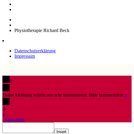
Physiotherapie Richard Beck
Datenschutzerklärung
Impressum
0
Deine Meinung würde uns sehr interessieren. Bitte kommentiere.
x
(
)
x
|
Antworten
Insert