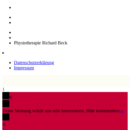
Physiotherapie Richard Beck
Datenschutzerklärung
Impressum
1
0
Deine Meinung würde uns sehr interessieren. Bitte kommentiere.
x
(
)
x