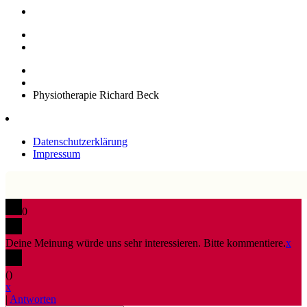
Physiotherapie Richard Beck
Datenschutzerklärung
Impressum
0
Deine Meinung würde uns sehr interessieren. Bitte kommentiere.
x
(
)
x
|
Antworten