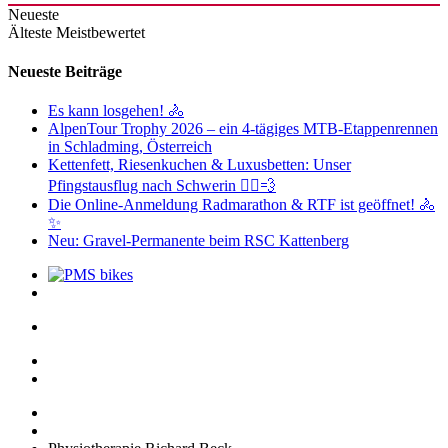
Neueste
Älteste
Meistbewertet
Neueste Beiträge
Es kann losgehen! 🚴
AlpenTour Trophy 2026 – ein 4-tägiges MTB-Etappenrennen
in Schladming, Österreich
Kettenfett, Riesenkuchen & Luxusbetten: Unser
Pfingstausflug nach Schwerin 🚴‍♂️💨
Die Online-Anmeldung Radmarathon & RTF ist geöffnet! 🚴
✨
Neu: Gravel-Permanente beim RSC Kattenberg