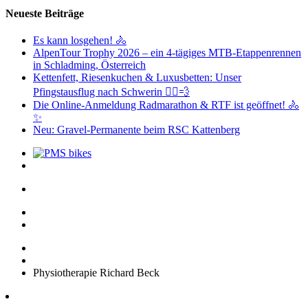
Neueste Beiträge
Es kann losgehen! 🚴
AlpenTour Trophy 2026 – ein 4-tägiges MTB-Etappenrennen
in Schladming, Österreich
Kettenfett, Riesenkuchen & Luxusbetten: Unser
Pfingstausflug nach Schwerin 🚴‍♂️💨
Die Online-Anmeldung Radmarathon & RTF ist geöffnet! 🚴
✨
Neu: Gravel-Permanente beim RSC Kattenberg
Physiotherapie Richard Beck