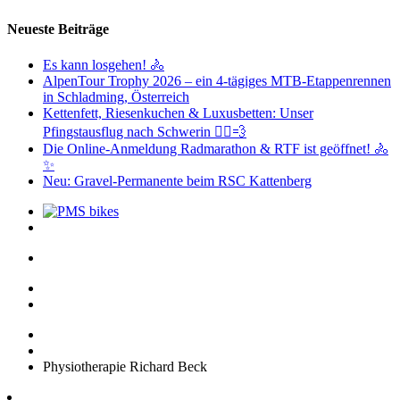
Neueste Beiträge
Es kann losgehen! 🚴
AlpenTour Trophy 2026 – ein 4-tägiges MTB-Etappenrennen
in Schladming, Österreich
Kettenfett, Riesenkuchen & Luxusbetten: Unser
Pfingstausflug nach Schwerin 🚴‍♂️💨
Die Online-Anmeldung Radmarathon & RTF ist geöffnet! 🚴
✨
Neu: Gravel-Permanente beim RSC Kattenberg
Physiotherapie Richard Beck