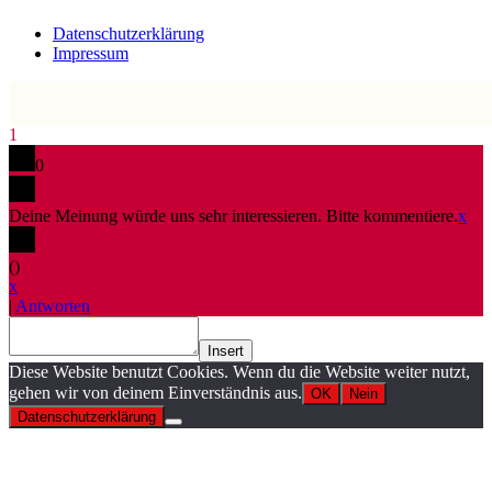
Datenschutzerklärung
Impressum
1
0
Deine Meinung würde uns sehr interessieren. Bitte kommentiere.
x
(
)
x
|
Antworten
Insert
Diese Website benutzt Cookies. Wenn du die Website weiter nutzt,
gehen wir von deinem Einverständnis aus.
OK
Nein
Datenschutzerklärung