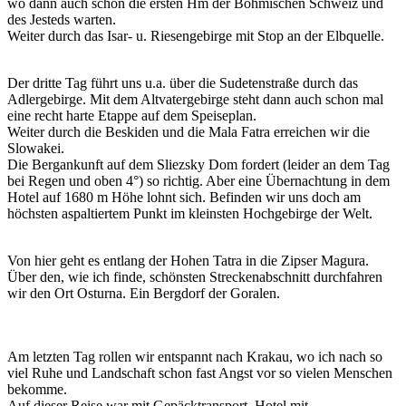
wo dann auch schon die ersten Hm der Böhmischen Schweiz und
des Jesteds warten.
Weiter durch das Isar- u. Riesengebirge mit Stop an der Elbquelle.
Der dritte Tag führt uns u.a. über die Sudetenstraße durch das
Adlergebirge. Mit dem Altvatergebirge steht dann auch schon mal
eine recht harte Etappe auf dem Speiseplan.
Weiter durch die Beskiden und die Mala Fatra erreichen wir die
Slowakei.
Die Bergankunft auf dem Sliezsky Dom fordert (leider an dem Tag
bei Regen und oben 4°) so richtig. Aber eine Übernachtung in dem
Hotel auf 1680 m Höhe lohnt sich. Befinden wir uns doch am
höchsten aspaltiertem Punkt im kleinsten Hochgebirge der Welt.
Von hier geht es entlang der Hohen Tatra in die Zipser Magura.
Über den, wie ich finde, schönsten Streckenabschnitt durchfahren
wir den Ort Osturna. Ein Bergdorf der Goralen.
Am letzten Tag rollen wir entspannt nach Krakau, wo ich nach so
viel Ruhe und Landschaft schon fast Angst vor so vielen Menschen
bekomme.
Auf dieser Reise war mit Gepäcktransport, Hotel mit