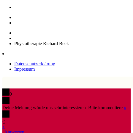
Physiotherapie Richard Beck
Datenschutzerklärung
Impressum
0
Deine Meinung würde uns sehr interessieren. Bitte kommentiere.
x
(
)
x
|
Antworten