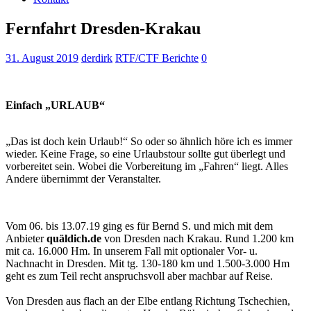
Fernfahrt Dresden-Krakau
31. August 2019
derdirk
RTF/CTF Berichte
0
Einfach „URLAUB“
„Das ist doch kein Urlaub!“ So oder so ähnlich höre ich es immer
wieder. Keine Frage, so eine Urlaubstour sollte gut überlegt und
vorbereitet sein. Wobei die Vorbereitung im „Fahren“ liegt. Alles
Andere übernimmt der Veranstalter.
Vom 06. bis 13.07.19 ging es für Bernd S. und mich mit dem
Anbieter
quäldich.de
von Dresden nach Krakau. Rund 1.200 km
mit ca. 16.000 Hm. In unserem Fall mit optionaler Vor- u.
Nachnacht in Dresden. Mit tg. 130-180 km und 1.500-3.000 Hm
geht es zum Teil recht anspruchsvoll aber machbar auf Reise.
Von Dresden aus flach an der Elbe entlang Richtung Tschechien,