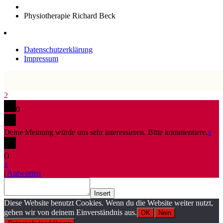
Physiotherapie Richard Beck
Datenschutzerklärung
Impressum
2
0
Deine Meinung würde uns sehr interessieren. Bitte kommentiere.
x
(
)
x
|
Antworten
Insert
Diese Website benutzt Cookies. Wenn du die Website weiter nutzt,
gehen wir von deinem Einverständnis aus.
OK
Nein