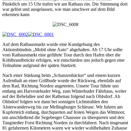
Pünktlich um 15 Uhr trafen wir am Rathaus ein. Die Stimmung dort
war gelöst und ausgelassen, wie man unschwer auf dem Bild
erkennen kann
Auf dem Rathausmarkt wurde eine Kundgebung des
Aktionsbündnis „Mobil ohne Auto“ abgehalten. Ab 17 Uhr sollte
vom Rathausmarkt eine geführte Tour durch den Hafen über die
Köhlbrandbrücke erfolgen, wir entschieden uns jedoch gegen eine
Teilnahme aufgrund der späten Startzeit.
Nach einer Stärkung beim „Schanzenbäcker“ und einem kurzen
Aufenthalt an einer Grillbude wurde der Rückweg, ebenfalls auf
dem Rad, Richtung Norden angetreten. Unsere Tour führte uns
entlang am Harvestehuder Weg, zum Winterhuder Fährhaus, weiter
auf der Bebelallee und der Rathenau folgend nach Ohlsdorf. Ab
Ohlsdorf folgten wir dann bei sonnigen Lichtstrahlen den
Alsterwanderweg bis zur Mellingburger Schleuse. Wir fuhren am
Kupferteich entlang, durchquerten auf festen Wegen das Wittmoor,
um anschließend die Segeberger Chaussee zu überqueren und den
Tangstedter Forst Richtung Norden zu durchfahren. Nach insgesamt
81 gefahrenen Kilometern waren wir wieder wohlbehalten Zuhause