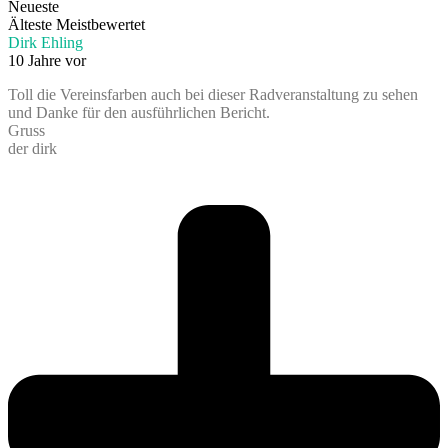
Neueste
Älteste
Meistbewertet
Dirk Ehling
10 Jahre vor
Toll die Vereinsfarben auch bei dieser Radveranstaltung zu sehen
und Danke für den ausführlichen Bericht.
Gruss
der dirk