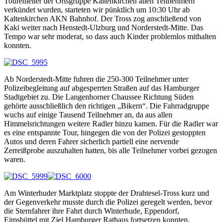
Tourenleiter der Ortsgruppe Kaltenkirchen allen Teilnehmern
verkündet wurden, starteten wir pünktlich um 10:30 Uhr ab
Kaltenkirchen AKN Bahnhof. Der Tross zog anschließend von
Kaki weiter nach Henstedt-Ulzburg und Norderstedt-Mitte. Das
Tempo war sehr moderat, so dass auch Kinder problemlos mithalten
konnten.
Ab Norderstedt-Mitte fuhren die 250-300 Teilnehmer unter
Polizeibegleitung auf abgesperrten Straßen auf das Hamburger
Stadtgebiet zu. Die Langenhorner Chaussee Richtung Süden
gehörte ausschließlich den richtigen „Bikern“. Die Fahrradgruppe
wuchs auf einige Tausend Teilnehmer an, da aus allen
Himmelsrichtungen weitere Radler hinzu kamen. Für die Radler war
es eine entspannte Tour, hingegen die von der Polizei gestoppten
Autos und deren Fahrer sicherlich partiell eine nervende
Zerreißprobe auszuhalten hatten, bis alle Teilnehmer vorbei gezogen
waren.
Am Winterhuder Marktplatz stoppte der Drahtesel-Tross kurz und
der Gegenverkehr musste durch die Polizei geregelt werden, bevor
die Sternfahrer ihre Fahrt durch Winterhude, Eppendorf,
Eimsbüttel mit Ziel Hamburger Rathaus fortsetzen konnten.