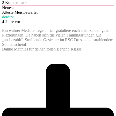
2
Kommentare
Neueste
Älteste
Meistbewertet
derdirk
4 Jahre vor
Ein wahrer Medalienregen – ich gratuliere euch allen zu den guten
Plazierungen. Da haben sich die vielen Trainingsstunden gut
„ausbezahlt“. Strahlende Gesichter im RSC Dress – bei strahlendem
Sonnenschein!!
Danke Matthias für deinen tollen Bericht. Klasse