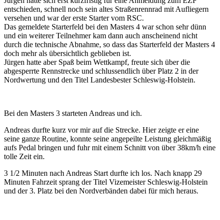
Jürgen hatte sich erst kurzfristig für eine Anmeldung zum EZF
entschieden, schnell noch sein altes Straßenrennrad mit Aufliegern
versehen und war der erste Starter vom RSC.
Das gemeldete Starterfeld bei den Masters 4 war schon sehr dünn
und ein weiterer Teilnehmer kam dann auch anscheinend nicht
durch die technische Abnahme, so dass das Starterfeld der Masters 4
doch mehr als übersichtlich geblieben ist.
Jürgen hatte aber Spaß beim Wettkampf, freute sich über die
abgesperrte Rennstrecke und schlussendlich über Platz 2 in der
Nordwertung und den Titel Landesbester Schleswig-Holstein.
Bei den Masters 3 starteten Andreas und ich.
Andreas durfte kurz vor mir auf die Strecke. Hier zeigte er eine
seine ganze Routine, konnte seine angepeilte Leistung gleichmäßig
aufs Pedal bringen und fuhr mit einem Schnitt von über 38km/h eine
tolle Zeit ein.
3 1/2 Minuten nach Andreas Start durfte ich los. Nach knapp 29
Minuten Fahrzeit sprang der Titel Vizemeister Schleswig-Holstein
und der 3. Platz bei den Nordverbänden dabei für mich heraus.