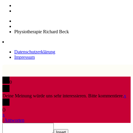
Physiotherapie Richard Beck
Datenschutzerklärung
Impressum
0
Deine Meinung würde uns sehr interessieren. Bitte kommentiere.
x
(
)
x
|
Antworten
Insert