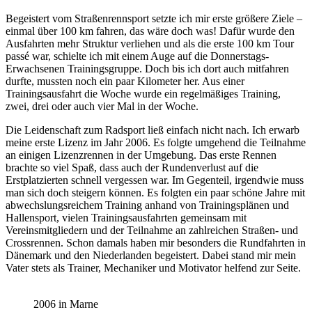
Begeistert vom Straßenrennsport setzte ich mir erste größere Ziele –
einmal über 100 km fahren, das wäre doch was! Dafür wurde den
Ausfahrten mehr Struktur verliehen und als die erste 100 km Tour
passé war, schielte ich mit einem Auge auf die Donnerstags-
Erwachsenen Trainingsgruppe. Doch bis ich dort auch mitfahren
durfte, mussten noch ein paar Kilometer her. Aus einer
Trainingsausfahrt die Woche wurde ein regelmäßiges Training,
zwei, drei oder auch vier Mal in der Woche.
Die Leidenschaft zum Radsport ließ einfach nicht nach. Ich erwarb
meine erste Lizenz im Jahr 2006. Es folgte umgehend die Teilnahme
an einigen Lizenzrennen in der Umgebung. Das erste Rennen
brachte so viel Spaß, dass auch der Rundenverlust auf die
Erstplatzierten schnell vergessen war. Im Gegenteil, irgendwie muss
man sich doch steigern können. Es folgten ein paar schöne Jahre mit
abwechslungsreichem Training anhand von Trainingsplänen und
Hallensport, vielen Trainingsausfahrten gemeinsam mit
Vereinsmitgliedern und der Teilnahme an zahlreichen Straßen- und
Crossrennen. Schon damals haben mir besonders die Rundfahrten in
Dänemark und den Niederlanden begeistert. Dabei stand mir mein
Vater stets als Trainer, Mechaniker und Motivator helfend zur Seite.
2006 in Marne