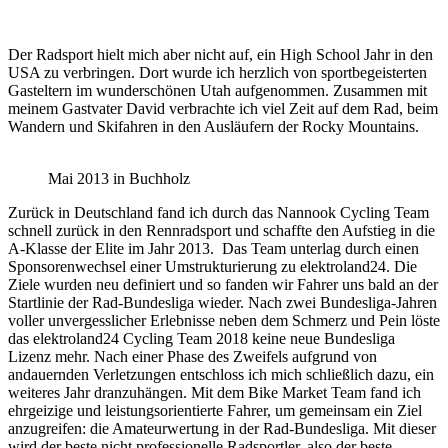
Der Radsport hielt mich aber nicht auf, ein High School Jahr in den
USA zu verbringen. Dort wurde ich herzlich von sportbegeisterten
Gasteltern im wunderschönen Utah aufgenommen. Zusammen mit
meinem Gastvater David verbrachte ich viel Zeit auf dem Rad, beim
Wandern und Skifahren in den Ausläufern der Rocky Mountains.
Mai 2013 in Buchholz
Zurück in Deutschland fand ich durch das Nannook Cycling Team
schnell zurück in den Rennradsport und schaffte den Aufstieg in die
A-Klasse der Elite im Jahr 2013. Das Team unterlag durch einen
Sponsorenwechsel einer Umstrukturierung zu elektroland24. Die
Ziele wurden neu definiert und so fanden wir Fahrer uns bald an der
Startlinie der Rad-Bundesliga wieder. Nach zwei Bundesliga-Jahren
voller unvergesslicher Erlebnisse neben dem Schmerz und Pein löste
das elektroland24 Cycling Team 2018 keine neue Bundesliga
Lizenz mehr. Nach einer Phase des Zweifels aufgrund von
andauernden Verletzungen entschloss ich mich schließlich dazu, ein
weiteres Jahr dranzuhängen. Mit dem Bike Market Team fand ich
ehrgeizige und leistungsorientierte Fahrer, um gemeinsam ein Ziel
anzugreifen: die Amateurwertung in der Rad-Bundesliga. Mit dieser
wird der beste nicht professionelle Radsportler, also der beste