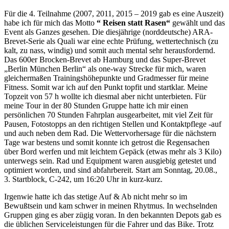
Für die 4. Teilnahme (2007, 2011, 2015 – 2019 gab es eine Auszeit)
habe ich für mich das Motto
“ Reisen statt Rasen“
gewählt und das
Event als Ganzes gesehen. Die diesjährige (norddeutsche) ARA-
Brevet-Serie als Quali war eine echte Prüfung, wettertechnisch (zu
kalt, zu nass, windig) und somit auch mental sehr herausfordernd.
Das 600er Brocken-Brevet ab Hamburg und das Super-Brevet
„Berlin München Berlin“ als one-way Strecke für mich, waren
gleichermaßen Trainingshöhepunkte und Gradmesser für meine
Fitness. Somit war ich auf den Punkt topfit und startklar. Meine
Topzeit von 57 h wollte ich diesmal aber nicht unterbieten. Für
meine Tour in der 80 Stunden Gruppe hatte ich mir einen
persönlichen 70 Stunden Fahrplan ausgearbeitet, mit viel Zeit für
Pausen, Fotostopps an den richtigen Stellen und Kontaktpflege -auf
und auch neben dem Rad. Die Wettervorhersage für die nächstern
Tage war bestens und somit konnte ich getrost die Regensachen
über Bord werfen und mit leichtem Gepäck (etwas mehr als 3 Kilo)
unterwegs sein. Rad und Equipment waren ausgiebig getestet und
optimiert worden, und sind abfahrbereit. Start am Sonntag, 20.08.,
3. Startblock, C-242, um 16:20 Uhr in kurz-kurz.
Irgenwie hatte ich das stetige Auf & Ab nicht mehr so im
Bewußtsein und kam schwer in meinen Rhytmus. In wechselnden
Gruppen ging es aber zügig voran. In den bekannten Depots gab es
die üblichen Serviceleistungen für die Fahrer und das Bike. Trotz