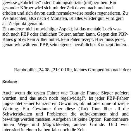
gewisse „Fahrfehler“ oder Trainingsdefizite (mit)beruhen. Ein
gesunder Körper wird sich mit der Zeit davon nach und nach
erholen und sich davon auch normalerweise restlos regenerieren. Zu
Weihnachten, also nach 4 Monaten, ist alles wieder gut, wird gern
als Zeitpunkt genannt.
Ein anderer, nicht unwichtiger Aspekt, ist das mentale Loch was
sich nach PBP oder ähnlichen Touren auftun kann. Gegen den PBP-
Blues gibt es kein Allheilmittel, kein Patentrezept. Hier muss jeder,
genau wie während PBP, sein eigenes persönliches Konzept finden.
Rambouillet, 24.08., 21:10 Uhr, kleines Gruppenfoto nach der
Resümee
Auch wenn die ersten Fahrer wie Tour de France Sieger gefeiert
wurden, und das auch noch regelwidrig!?, ist jeder PBP-Fahrer
ungeachtet seiner Fahrzeit ein Gewinner, ob mit oder ohne offizielle
Wertung. Ein Gewinner über diese (Tor) Tour, über all die
Schwierigkeiten und Problemen die aufgekommen sind und
bewältigt werden mussten. Aufgeben ist keine Option. Randonneure
finden Wege und Möglichkeiten, andere Gründe. Und wen
interssiert in einem halben Jahr noch die Zeit.