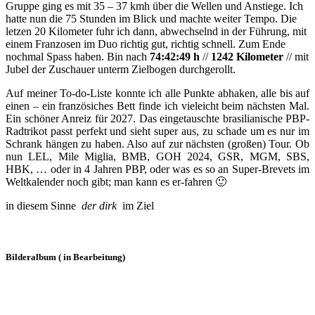
Gruppe ging es mit 35 – 37 kmh über die Wellen und Anstiege. Ich
hatte nun die 75 Stunden im Blick und machte weiter Tempo. Die
letzen 20 Kilometer fuhr ich dann, abwechselnd in der Führung, mit
einem Franzosen im Duo richtig gut, richtig schnell. Zum Ende
nochmal Spass haben. Bin nach
74:42:49 h
//
1242 Kilometer
// mit
Jubel der Zuschauer unterm Zielbogen durchgerollt.
Auf meiner To-do-Liste konnte ich alle Punkte abhaken, alle bis auf
einen – ein französiches Bett finde ich vieleicht beim nächsten Mal.
Ein schöner Anreiz für 2027. Das eingetauschte brasilianische PBP-
Radtrikot passt perfekt und sieht super aus, zu schade um es nur im
Schrank hängen zu haben. Also auf zur nächsten (großen) Tour. Ob
nun LEL, Mile Miglia, BMB, GOH 2024, GSR, MGM, SBS,
HBK, … oder in 4 Jahren PBP, oder was es so an Super-Brevets im
Weltkalender noch gibt; man kann es er-fahren 🙂
in diesem Sinne
der dirk
im Ziel
Bilderalbum ( in Bearbeitung)