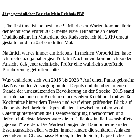
Jörgs persönlicher Bericht: Mein Erlebnis PBP
„The first time ist the best time !“ Mit diesen Worten kommentierte
der technische Prüfer 2015 meine erste Teilnahme an dieser
Traditionsfahrt im Mutterland des Radsports. Ich bin 2019 erneut
gestartet und in 2023 ein drittes Mal.
Natürlich war es immer ein Erlebnis. In meinen Vorberichten habe
ich mich dazu ja näher geäußert. Im Nachhinein komme ich zu der
Ansicht, daß jener technische Prüfer eine wahrlich zutreffende
Prophezeiung getroffen hatte.
Was veränderte sich von 2015 bis 2023 ? Auf einen Punkt gebracht:
das Niveau der Versorgung in den Depots und die überlaufenen
Stände der unterstützenden Bevölkerung an der Strecke. 2015 stand
in Tinteniac noch ein Koch in seiner weißen Kochtracht mit weißer
Kochmütze hinter dem Tresen und warf einen prüfenden Blick auf
die ortstypisch kreierten Spezialitäten. Inzwischen haben wohl
Cateringunternehmen die Essensversorgung übernommen und
liefern einfachste Massenware die m.E. lieblos in die Essensbuffets
„geknallt“ werden. Die Warteschlangen der Randonneure an den
Essensausgabestellen werden immer länger, die sanitären Anlagen
versinken im Chaos: nasse Böden, fehlende Seife, Papiertücher und