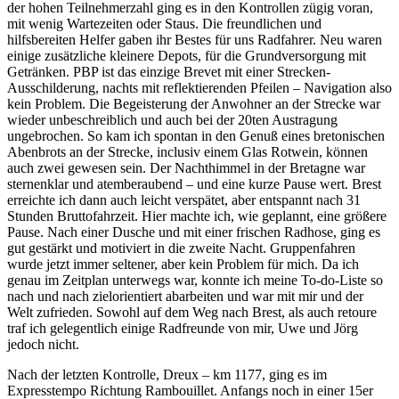
der hohen Teilnehmerzahl ging es in den Kontrollen zügig voran,
mit wenig Wartezeiten oder Staus. Die freundlichen und
hilfsbereiten Helfer gaben ihr Bestes für uns Radfahrer. Neu waren
einige zusätzliche kleinere Depots, für die Grundversorgung mit
Getränken. PBP ist das einzige Brevet mit einer Strecken-
Ausschilderung, nachts mit reflektierenden Pfeilen – Navigation also
kein Problem. Die Begeisterung der Anwohner an der Strecke war
wieder unbeschreiblich und auch bei der 20ten Austragung
ungebrochen. So kam ich spontan in den Genuß eines bretonischen
Abenbrots an der Strecke, inclusiv einem Glas Rotwein, können
auch zwei gewesen sein. Der Nachthimmel in der Bretagne war
sternenklar und atemberaubend – und eine kurze Pause wert. Brest
erreichte ich dann auch leicht verspätet, aber entspannt nach 31
Stunden Bruttofahrzeit. Hier machte ich, wie geplannt, eine größere
Pause. Nach einer Dusche und mit einer frischen Radhose, ging es
gut gestärkt und motiviert in die zweite Nacht. Gruppenfahren
wurde jetzt immer seltener, aber kein Problem für mich. Da ich
genau im Zeitplan unterwegs war, konnte ich meine To-do-Liste so
nach und nach zielorientiert abarbeiten und war mit mir und der
Welt zufrieden. Sowohl auf dem Weg nach Brest, als auch retoure
traf ich gelegentlich einige Radfreunde von mir, Uwe und Jörg
jedoch nicht.
Nach der letzten Kontrolle, Dreux – km 1177, ging es im
Expresstempo Richtung Rambouillet. Anfangs noch in einer 15er