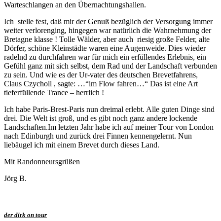
Warteschlangen an den Übernachtungshallen.
Ich stelle fest, daß mir der Genuß bezüglich der Versorgung immer
weiter verlorenging, hingegen war natürlich die Wahrnehmung der
Bretagne klasse ! Tolle Wälder, aber auch riesig große Felder, alte
Dörfer, schöne Kleinstädte waren eine Augenweide. Dies wieder
radelnd zu durchfahren war für mich ein erfüllendes Erlebnis, ein
Gefühl ganz mit sich selbst, dem Rad und der Landschaft verbunden
zu sein. Und wie es der Ur-vater des deutschen Brevetfahrens,
Claus Czycholl , sagte: …“im Flow fahren…“ Das ist eine Art
tieferfüllende Trance – herrlich !
Ich habe Paris-Brest-Paris nun dreimal erlebt. Alle guten Dinge sind
drei. Die Welt ist groß, und es gibt noch ganz andere lockende
Landschaften.Im letzten Jahr habe ich auf meiner Tour von London
nach Edinburgh und zurück drei Finnen kennengelernt. Nun
liebäugel ich mit einem Brevet durch dieses Land.
Mit Randonneursgrüßen
Jörg B.
der dirk on tour