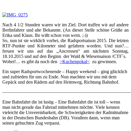
Nach 4 1/2 Stunden waren wir im Ziel. Dort traffen wir auf andere
Berlinfahrer und alte Bekannte. (An dieser Stelle schöne Grüße an
Erika und Klaus. Ihr wißt schon von wem. ;-))
So, nun ist sie wirklich vorbei, die Radsportsaison 2015. Die letzten
RTF-Punkte und Kilometer sind gefahren worden. Und nun?…
freuen wir uns auf das „Ancrossen“ am nächsten Sonntag,
18.10.2015 und auf den Beginn der Wald & Wiesensaison /CTF´s.
Wobei!… es gibt da noch den
>Kuchenpokal<
zu gewinnen.
Ein super Radsportwochenende – Happy weekend – ging glücklich
und zufrieden für uns zu Ende. Nun machten wir uns mit dem
Gepäck und den Rädern auf den Heimweg, Richtung Bahnhof.
———————————————————————————
Eine Bahnfahrt die ist lustig – Eine Bahnfahrt die ist toll – wenn
man nicht gerade das Fahrrad mitnehmen möchte. Viele kennen
vieleicht die Unvereinbarkeit, die Schwierigkeiten der Radmitnahme
in der Deutschen Bundesbahn (DB). Vorallem dann, wenn man
seinen gebuchten Zug verpasst.