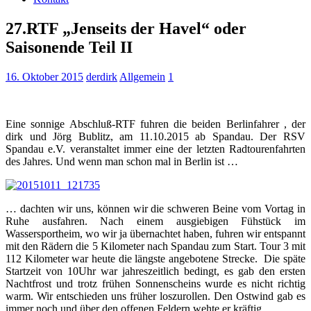
27.RTF „Jenseits der Havel“ oder
Saisonende Teil II
16. Oktober 2015
derdirk
Allgemein
1
Eine sonnige Abschluß-RTF fuhren die beiden Berlinfahrer , der
dirk und Jörg Bublitz, am 11.10.2015 ab Spandau. Der RSV
Spandau e.V. veranstaltet immer eine der letzten Radtourenfahrten
des Jahres. Und wenn man schon mal in Berlin ist …
… dachten wir uns, können wir die schweren Beine vom Vortag in
Ruhe ausfahren. Nach einem ausgiebigen Fühstück im
Wassersportheim, wo wir ja übernachtet haben, fuhren wir entspannt
mit den Rädern die 5 Kilometer nach Spandau zum Start. Tour 3 mit
112 Kilometer war heute die längste angebotene Strecke. Die späte
Startzeit von 10Uhr war jahreszeitlich bedingt, es gab den ersten
Nachtfrost und trotz frühen Sonnenscheins wurde es nicht richtig
warm. Wir entschieden uns früher loszurollen. Den Ostwind gab es
immer noch und über den offenen Feldern wehte er kräftig.